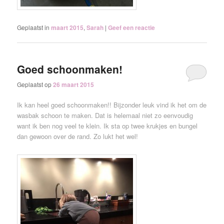
Geplaatst in
maart 2015
,
Sarah
|
Geef een reactie
Goed schoonmaken!
Geplaatst op
26 maart 2015
Ik kan heel goed schoonmaken!! Bijzonder leuk vind ik het om de
wasbak schoon te maken. Dat is helemaal niet zo eenvoudig
want ik ben nog veel te klein. Ik sta op twee krukjes en bungel
dan gewoon over de rand. Zo lukt het wel!