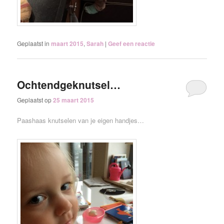
Geplaatst in
maart 2015
,
Sarah
|
Geef een reactie
Ochtendgeknutsel…
Geplaatst op
25 maart 2015
Paashaas knutselen van je eigen handjes…