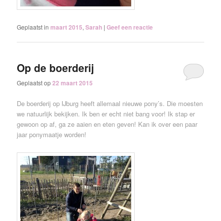
Geplaatst in
maart 2015
,
Sarah
|
Geef een reactie
Op de boerderij
Geplaatst op
22 maart 2015
De boerderij op IJburg heeft allemaal nieuwe pony’s. Die moesten
we natuurlijk bekijken. Ik ben er echt niet bang voor! Ik stap er
gewoon op af, ga ze aaien en eten geven! Kan ik over een paar
jaar ponymaatje worden!