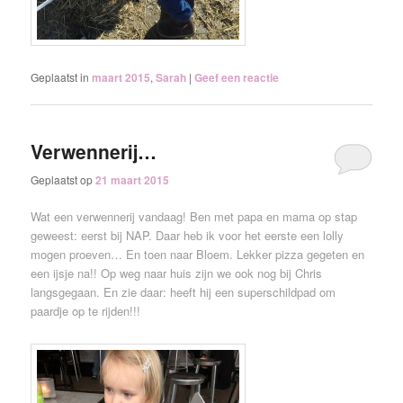
Geplaatst in
maart 2015
,
Sarah
|
Geef een reactie
Verwennerij…
Geplaatst op
21 maart 2015
Wat een verwennerij vandaag! Ben met papa en mama op stap
geweest: eerst bij NAP. Daar heb ik voor het eerste een lolly
mogen proeven… En toen naar Bloem. Lekker pizza gegeten en
een ijsje na!! Op weg naar huis zijn we ook nog bij Chris
langsgegaan. En zie daar: heeft hij een superschildpad om
paardje op te rijden!!!