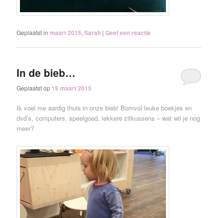
Geplaatst in
maart 2015
,
Sarah
|
Geef een reactie
In de bieb…
Geplaatst op
19 maart 2015
Ik voel me aardig thuis in onze bieb! Bomvol leuke boekjes en
dvd’s, computers, speelgoed, lekkere zitkussens – wat wil je nog
meer?