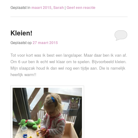
Geplaatst in
maart 2015
,
Sarah
|
Geef een reactie
Kleien!
Geplaatst op
27 maart 2015
Tot voor kort was ik best een langslaper. Maar daar ben ik van af.
Om 6 uur ben ik echt wel klaar om te spelen. Bijvoorbeeld kleien.
Mijn slaapzak houd ik dan wel nog een tijdje aan. Die is namelijk
heerlijk warm!!