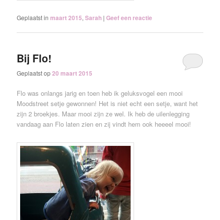
Geplaatst in
maart 2015
,
Sarah
|
Geef een reactie
Bij Flo!
Geplaatst op
20 maart 2015
Flo was onlangs jarig en toen heb ik geluksvogel een mooi
Moodstreet setje gewonnen! Het is niet echt een setje, want het
zijn 2 broekjes. Maar mooi zijn ze wel. Ik heb de uilenlegging
vandaag aan Flo laten zien en zij vindt hem ook heeeel mooi!