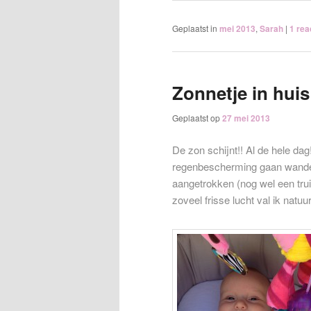
Geplaatst in
mei 2013
,
Sarah
|
1
rea
Zonnetje in hui
Geplaatst op
27 mei 2013
De zon schijnt!! Al de hele da
regenbescherming gaan wande
aangetrokken (nog wel een trui
zoveel frisse lucht val ik natuu