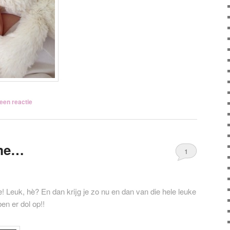
een reactie
ame…
1
e! Leuk, hè? En dan krijg je zo nu en dan van die hele leuke
en er dol op!!