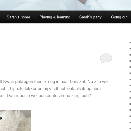
Sarah’s home
Playing & learning
Sarah’s party
Going out
t Kwak gekregen toen ik nog in haar buik zat. Nu zijn we
ht, hij ruikt lekker en hij vindt het leuk als ik op hem
oi. Dan moet je wel een echte vriend zijn, toch?