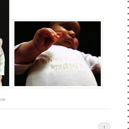
ctie
1