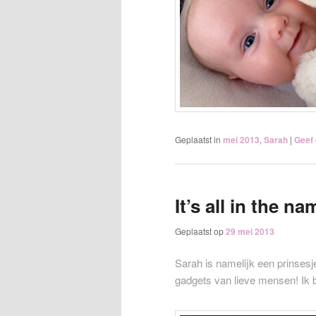
Geplaatst in
mei 2013
,
Sarah
|
Geef 
It’s all in the n
Geplaatst op
29 mei 2013
Sarah is namelijk een prinsesj
gadgets van lieve mensen! Ik b