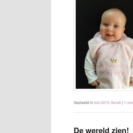
Geplaatst in
mei 2013
,
Sarah
|
1
rea
De wereld zien!