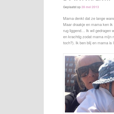
Geplaatst op
28 mei 2013
Mama denkt dat ze lange wande
Maar draakje en mama ken ik in
rug liggend… Ik wil gedragen w
en krachtig zodat mama mijn mu
toch?). Ik ben blij en mama is li