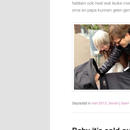
hebben ook heel wat leuke mens
oma en papa kunnen geen gen
Geplaatst in
mei 2013
,
Sarah
|
Geef 