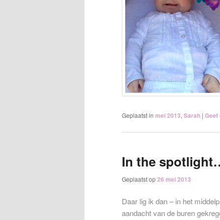
Geplaatst in
mei 2013
,
Sarah
|
Geef 
In the spotlight
Geplaatst op
26 mei 2013
Daar lig ik dan – in het midde
aandacht van de buren gekreg