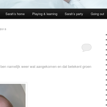
Sarah’s home
Playing & learning
Sarah’s party
Going out
2013
ben namelijk weer wat aangekomen en dat betekent groen