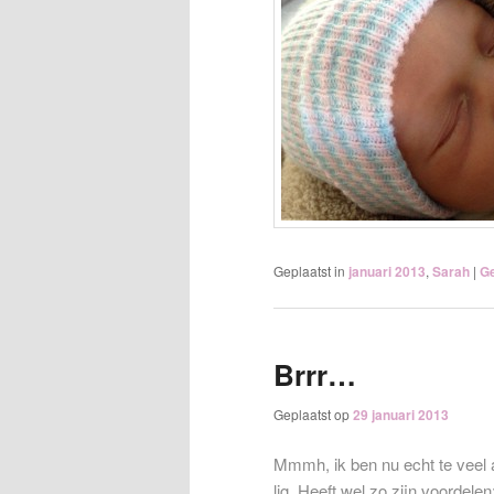
Geplaatst in
januari 2013
,
Sarah
|
Ge
Brrr…
Geplaatst op
29 januari 2013
Mmmh, ik ben nu echt te veel a
lig. Heeft wel zo zijn voordel