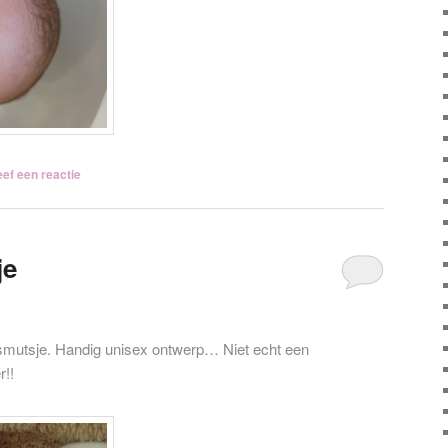
ef een reactie
je
ismutsje. Handig unisex ontwerp… Niet echt een
r!!