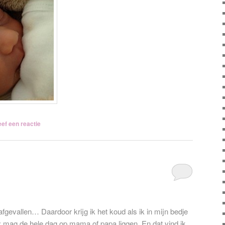
ef een reactie
fgevallen… Daardoor krijg ik het koud als ik in mijn bedje
en: mag de hele dag op mama of papa liggen. En dat vind ik