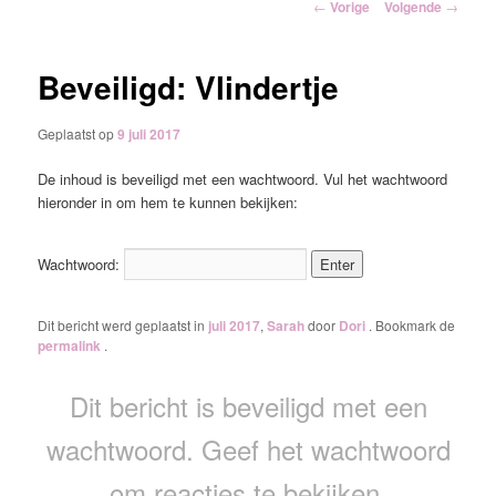
Berichtnavigatie
←
Vorige
Volgende
→
inhoud
Beveiligd: Vlindertje
Geplaatst op
9 juli 2017
De inhoud is beveiligd met een wachtwoord. Vul het wachtwoord
hieronder in om hem te kunnen bekijken:
Wachtwoord:
Dit bericht werd geplaatst in
juli 2017
,
Sarah
door
Dori
. Bookmark de
permalink
.
Dit bericht is beveiligd met een
wachtwoord. Geef het wachtwoord
om reacties te bekijken.