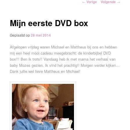
Berichtnavigatie
←
Vorige
Volgende
→
inhoud
Mijn eerste DVD box
Geplaatst op
28 mei 2014
Afgelopen vrijdag waren Michael en Mattheus bij ons en hebben
mij een heel mooi cadeau meegebracht: de kinderbijbel DVD
box!!! Ben ik trots!! Vandaag heb ik met mama het verhaal van
baby Mozes gezien. Ik vind het prachtig!! Morgen verder kijken…
Dank
jullie
wel lieve Mattheus en Michael!