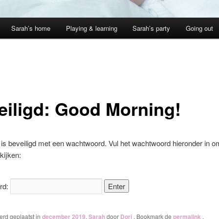
Sarah’s home
Playing & learning
Sarah’s party
Going out
eiligd: Good Morning!
is beveiligd met een wachtwoord. Vul het wachtwoord hieronder in 
kijken:
rd:
werd geplaatst in
december 2019
,
Sarah
door
Dori
. Bookmark de
permalink
.