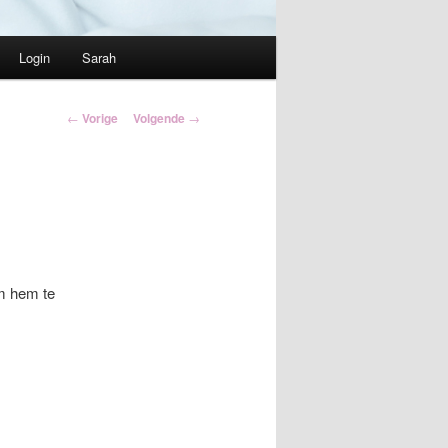
Login
Sarah
Berichtnavigatie
←
Vorige
Volgende
→
om hem te