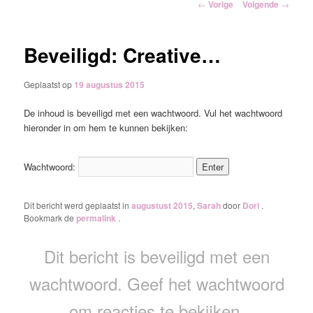
Berichtnavigatie
←
Vorige
Volgende
→
inhoud
Beveiligd: Creative…
Geplaatst op
19 augustus 2015
De inhoud is beveiligd met een wachtwoord. Vul het wachtwoord
hieronder in om hem te kunnen bekijken:
Wachtwoord:
Dit bericht werd geplaatst in
augustust 2015
,
Sarah
door
Dori
.
Bookmark de
permalink
.
Dit bericht is beveiligd met een
wachtwoord. Geef het wachtwoord
om reacties te bekijken.