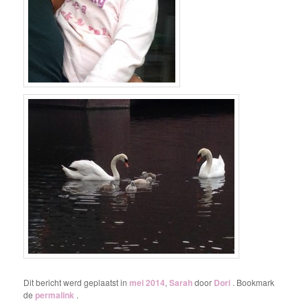
Dit bericht werd geplaatst in
mei 2014
,
Sarah
door
Dori
. Bookmark
de
permalink
.